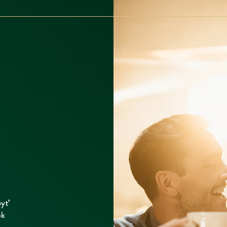
byť
ok