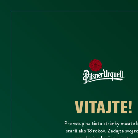
VITAJTE!
Pre vstup na tieto stránky musíte 
starší ako 18 rokov. Zadajte svoj r
narodenia a krajinu pobytu.