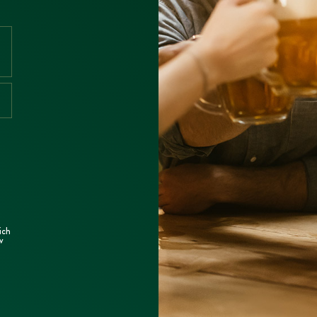
ich
v