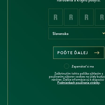
POĎTE ĎALEJ
Zapamätať si ma
Zaškrtnutím tohto políčka súhlasím s
používaním súborov cookies na účely budúc
návštev. Ďalšie informácie sú k dispozícii 
Podmienkach používania stránky
.